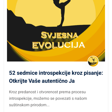
Želiš integrirati zdravlje, snagu i emocionalnu stabilnost
Radiš s ljudima (terapeut, coach, trener) i želiš proširiti
svoj alatni set
Što dobivaš?
8 modula / 20+ vježbi / 10+ audio i video vodiča
Dnevnik refleksije i evaluaciju tjelesne svjesnosti
52 sedmice introspekcije kroz pisanje:
Praktične alate koje možeš koristiti svakodnevno
Otkrijte Vaše autentično Ja
Certifikat po završetku
Kroz predanost i otvorenost prema procesu
introspekcije, možemo se povezati s našom
Trajanje programa:
suštinskom prirodom...