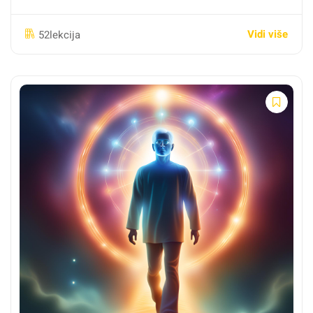
8 tjedana (modul tjedno) ili vlastitim tempom (lifetime
pristup)
Vidi više
52lekcija