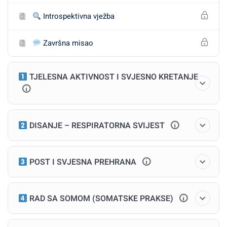
Introspektivna vježba
Najvažnije stavke kursa:
Završna misao
Modul 1: Uvod u somatski pristup
TJELESNA AKTIVNOST I SVJESNO KRETANJE
Što znači biti “prisutan u tijelu”?
Bottom-up vs. top-down metode
DISANJE – RESPIRATORNA SVIJEST
Interocepcija: kako tijelo komunicira s tobom
Modul 2: Tjelesna aktivnost i
POST I SVJESNA PREHRANA
svjesni pokret
RAD SA SOMOM (SOMATSKE PRAKSE)
Joga, funkcionalni trening, intuitivni ples