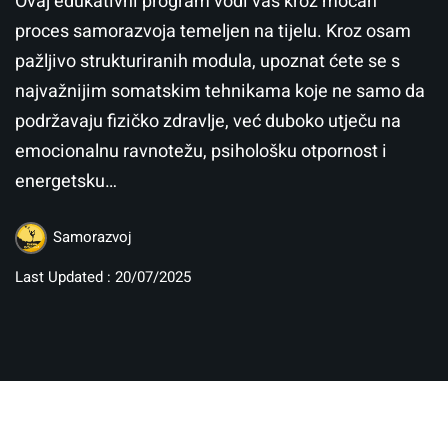
Ovaj edukativni program vodi vas kroz moćan
proces samorazvoja temeljen na tijelu. Kroz osam
pažljivo strukturiranih modula, upoznat ćete se s
najvažnijim somatskim tehnikama koje ne samo da
podržavaju fizičko zdravlje, već duboko utječu na
emocionalnu ravnotežu, psihološku otpornost i
energetsku…
Samorazvoj
Last Updated : 20/07/2025