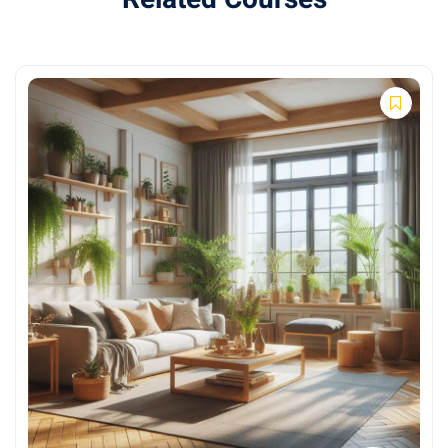
TRE®, Feldenkrais, body scan
Otpuštanje traume i kroničnih napetosti
Modul 6: Bioenergija i kontakt s
prirodom
Grounding, sun exposure, hladna voda
Cirkadijalni ritam i energetska obnova
Modul 7: Spavanje i regeneracija
Higijena sna, yoga nidra, relaksacija
Kako obnoviti tijelo i psihu noću