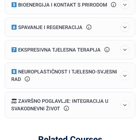
Pokret kao emocionalna i energetska terapija
BIOENERGIJA I KONTAKT S PRIRODOM
Modul 3: Disanje i regulacija
SPAVANJE I REGENERACIJA
živčanog sustava
Wim Hof, pranayama, Buteyko
EKSPRESIVNA TJELESNA TERAPIJA
Autonomna kontrola kroz dah
NEUROPLASTIČNOST I TJELESNO-SVJESNI
Modul 4: Post i svjesna prehrana
RAD
Biološki reset: post, detoks i mindful eating
ZAVRŠNO POGLAVLJE: INTEGRACIJA U
Kako hrana utječe na tvoju emocionalnu stabilnost
SVAKODNEVNI ŽIVOT
Modul 5: Somatske terapije
Related Courses