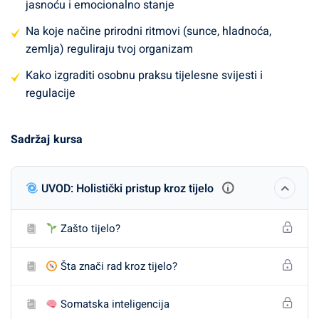
jasnoću i emocionalno stanje
O čemu je riječ?
Na koje načine prirodni ritmovi (sunce, hladnoća,
zemlja) reguliraju tvoj organizam
Kroz ovaj kurs naučit ćeš:
Kako izgraditi osobnu praksu tijelesne svijesti i
regulacije
Kako
tijelo pohranjuje stres i emocije
– i kako ih
sigurno osloboditi
Sadržaj kursa
Zašto je svjesni pokret učinkovitiji od same fizičke
aktivnosti
UVOD: Holistički pristup kroz tijelo
Kako
disanje
, prehrana i san utječu na mentalnu
jasnoću i emocionalno stanje
Zašto tijelo?
Na koje načine
prirodni ritmovi
(sunce, hladnoća,
zemlja) reguliraju tvoj organizam
Šta znači rad kroz tijelo?
Kako izgraditi osobnu praksu
tijelesne svijesti i
Somatska inteligencija
regulacije