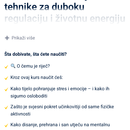
tehnike za duboku
regulaciju i životnu energiju
Opis kursa:
Prikaži više
Ovaj edukativni program vodi vas kroz moćan proces
Šta dobivate, šta ćete naučiti?
samorazvoja temeljen na tijelu. Kroz osam pažljivo
strukturiranih modula, upoznat ćete se s najvažnijim
O čemu je riječ?
somatskim tehnikama
koje ne samo da podržavaju fizičko
Kroz ovaj kurs naučit ćeš:
zdravlje, već duboko utječu na
emocionalnu ravnotežu,
psihološku otpornost i energetsku jasnoću
.
Kako tijelo pohranjuje stres i emocije – i kako ih
sigurno osloboditi
Program se temelji na znanstveno potvrđenim metodama
Zašto je svjesni pokret učinkovitiji od same fizičke
i drevnim praksama koje reguliraju živčani sustav,
aktivnosti
oslobađaju kroničnu napetost i razvijaju tjelesnu
prisutnost – temelj istinske unutarnje stabilnosti.
Kako disanje, prehrana i san utječu na mentalnu