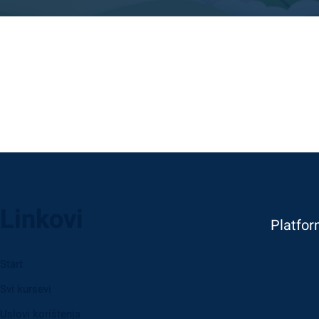
Linkovi
Platfor
Start
Svi kursevi
Uslovi korištenja