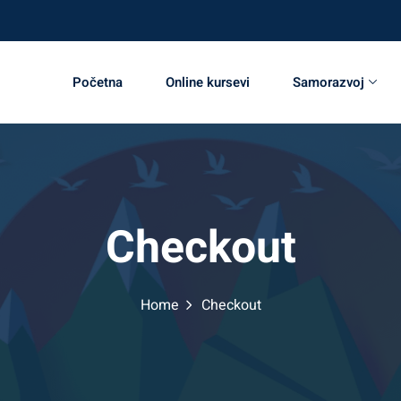
j i duhovnost!
Početna
Online kursevi
Samorazvoj
Checkout
Home
Checkout