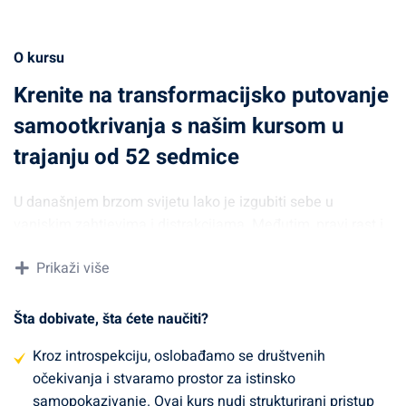
O kursu
Krenite na transformacijsko putovanje
samootkrivanja s našim kursom u
trajanju od 52 sedmice
U današnjem brzom svijetu lako je izgubiti sebe u
vanjskim zahtjevima i distrakcijama. Međutim, pravi rast i
ispunjenje dolaze iz dubokog uranjanja u naše misli,
Prikaži više
osjećaje, snage i slabosti.
Putovanje introspekcije
predstavlja duboki i važan proces istraživanja unutarnjeg
svijeta i otkrivanja vlastitog pravog Ja. U današnjem
Šta dobivate, šta ćete naučiti?
užurbanom svijetu, često smo zarobljeni u vrtlogu vanjskih
Kroz introspekciju, oslobađamo se društvenih
zahtjeva, briga i distrakcija, zanemarujući pritom unutarnji
očekivanja i stvaramo prostor za istinsko
glas i potrebu za dubljim razumijevanjem sebe. Međutim,
samopokazivanje. Ovaj kurs nudi strukturirani pristup