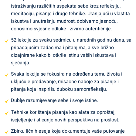
istinski rast i ispunjenje mogu se postići samo kroz
istraživanju različitih aspekata sebe kroz refleksiju,
spoznaju vlastitih misli, osjećaja, snaga i slabosti.
Zašto je
meditaciju, pisanje i druge tehnike. Uranjajući u vlastita
važno otkriti svoje pravo Ja:
Otkrivanje vlastitog pravog Ja
iskustva i unutrašnju mudrost, dobivamo jasnoću,
ključno je za postizanje autentičnosti, unutarnjeg mira i
donosimo svjesne odluke i živimo autentičnije.
životne svrhe. Kroz proces introspekcije, oslobađamo se
vanjskih očekivanja i društvenih normi te stvaramo prostor
52 lekcije za svaku sedmicu u narednih godinu dana, sa
za istinsko samoizražavanje. Pronalaženje vlastite istine
pripadajućim zadacima i pitanjima, a sve brižno
pomaže nam da živimo u skladu s našim vrijednostima i
dizajnirane kako bi otkrile istinu vaših iskustava i
strastima, što rezultira dubljim osjećajem ispunjenja i
sjećanja.
sreće.
Kako ova pitanja i zadaci mogu pomoći:
Pitanja i
Svaka lekcija se fokusira na određenu temu života i
zadaci postavljeni u ovom programu introspekcije pružaju
uključuje predavanje, misaone naboje za pisanje i
strukturu i smjernice za istraživanje različitih aspekata
pitanja koja inspirišu duboku samorefleksiju.
sebe. Kroz refleksiju, meditaciju, pisanje i druge tehnike,
pozvani smo da dublje zaronimo u svoju svijest i otkrijemo
Dublje razumijevanje sebe i svoje istine.
skrivene dijelove našeg bića. Ovi alati pomažu nam da
Tehnike korištenja pisanja kao alata za oproštaj,
osvijestimo svoje obrasce razmišljanja, emocionalne
iscjeljenje i sticanje novih perspektiva na prošlost.
reakcije i životne ciljeve, omogućavajući nam da
donosimo svjesnije i autentičnije odluke.
Inspirativni citati:
Zbirku ličnih eseja koja dokumentuje vaše putovanje