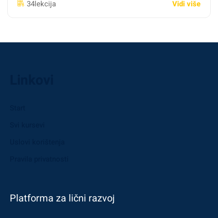
Vidi više
34lekcija
Linkovi
Start
Svi kursevi
Uslovi korištenja
Pravila privatnosti
Platforma za lični razvoj