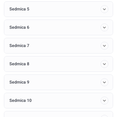
Ovo putovanje, iako može biti izazovno, obećava duboke
Sedmica 5
nagrade i oslobađanje potencijala koji već leže u nama.
Pa krenimo.
Sedmica 6
Dobro došli u središte sebe!
Sedmica 7
Sedmica 8
Sedmica 9
Sedmica 10