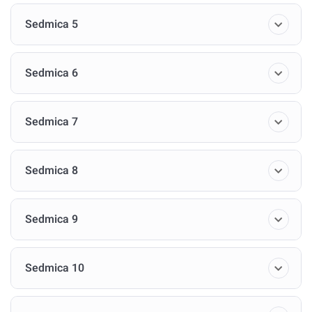
Ovo putovanje, iako može biti izazovno, obećava duboke
Sedmica 5
nagrade i oslobađanje potencijala koji već leže u nama.
Pa krenimo.
Sedmica 6
Dobro došli u središte sebe!
Sedmica 7
Sedmica 8
Sedmica 9
Sedmica 10