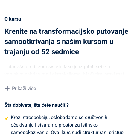
O kursu
Krenite na transformacijsko putovanje
samootkrivanja s našim kursom u
trajanju od 52 sedmice
U današnjem brzom svijetu lako je izgubiti sebe u
vanjskim zahtjevima i distrakcijama. Međutim, pravi rast i
ispunjenje dolaze iz dubokog uranjanja u naše misli,
Prikaži više
osjećaje, snage i slabosti.
Putovanje introspekcije
predstavlja duboki i važan proces istraživanja unutarnjeg
svijeta i otkrivanja vlastitog pravog Ja. U današnjem
Šta dobivate, šta ćete naučiti?
užurbanom svijetu, često smo zarobljeni u vrtlogu vanjskih
Kroz introspekciju, oslobađamo se društvenih
zahtjeva, briga i distrakcija, zanemarujući pritom unutarnji
očekivanja i stvaramo prostor za istinsko
glas i potrebu za dubljim razumijevanjem sebe. Međutim,
samopokazivanje. Ovaj kurs nudi strukturirani pristup