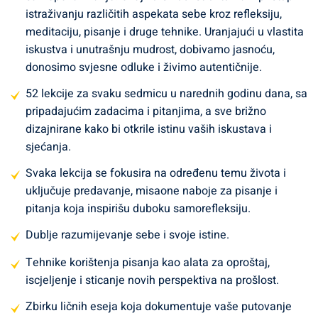
istinski rast i ispunjenje mogu se postići samo kroz
istraživanju različitih aspekata sebe kroz refleksiju,
spoznaju vlastitih misli, osjećaja, snaga i slabosti.
Zašto je
meditaciju, pisanje i druge tehnike. Uranjajući u vlastita
važno otkriti svoje pravo Ja:
Otkrivanje vlastitog pravog Ja
iskustva i unutrašnju mudrost, dobivamo jasnoću,
ključno je za postizanje autentičnosti, unutarnjeg mira i
donosimo svjesne odluke i živimo autentičnije.
životne svrhe. Kroz proces introspekcije, oslobađamo se
vanjskih očekivanja i društvenih normi te stvaramo prostor
52 lekcije za svaku sedmicu u narednih godinu dana, sa
za istinsko samoizražavanje. Pronalaženje vlastite istine
pripadajućim zadacima i pitanjima, a sve brižno
pomaže nam da živimo u skladu s našim vrijednostima i
dizajnirane kako bi otkrile istinu vaših iskustava i
strastima, što rezultira dubljim osjećajem ispunjenja i
sjećanja.
sreće.
Kako ova pitanja i zadaci mogu pomoći:
Pitanja i
Svaka lekcija se fokusira na određenu temu života i
zadaci postavljeni u ovom programu introspekcije pružaju
uključuje predavanje, misaone naboje za pisanje i
strukturu i smjernice za istraživanje različitih aspekata
pitanja koja inspirišu duboku samorefleksiju.
sebe. Kroz refleksiju, meditaciju, pisanje i druge tehnike,
pozvani smo da dublje zaronimo u svoju svijest i otkrijemo
Dublje razumijevanje sebe i svoje istine.
skrivene dijelove našeg bića. Ovi alati pomažu nam da
Tehnike korištenja pisanja kao alata za oproštaj,
osvijestimo svoje obrasce razmišljanja, emocionalne
iscjeljenje i sticanje novih perspektiva na prošlost.
reakcije i životne ciljeve, omogućavajući nam da
donosimo svjesnije i autentičnije odluke.
Inspirativni citati:
Zbirku ličnih eseja koja dokumentuje vaše putovanje