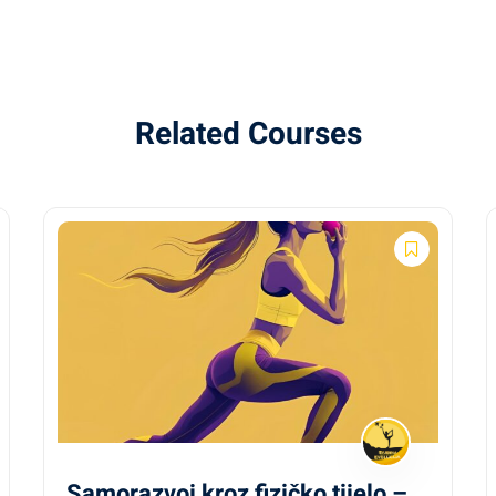
Related Courses
Samorazvoj kroz fizičko tijelo –