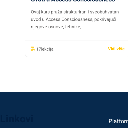
Ovaj kurs pruža strukturiran i sveobuhvatan
uvod u Access Consciousness, pokrivajući
njegove osnove, tehnike,...
Vidi više
17lekcija
Linkovi
Platfor