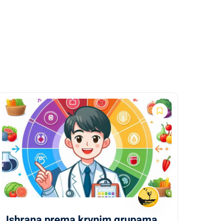
Ishrana prema krvnim grupama