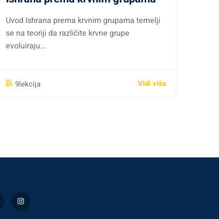
Uvod Ishrana prema krvnim grupama temelji
se na teoriji da različite krvne grupe
evoluiraju...
Vidi više
9lekcija