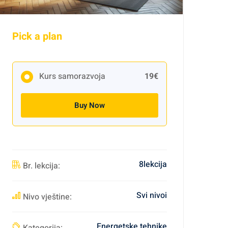
Pick a plan
Kurs samorazvoja
19€
Buy Now
8lekcija
Br. lekcija:
Svi nivoi
Nivo vještine:
Energetske tehnike