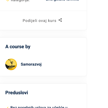
Kategorija:
Podijeli ovaj kurs
A course by
Samorazvoj
Preduslovi
Bez posebnih uslova za učešće u