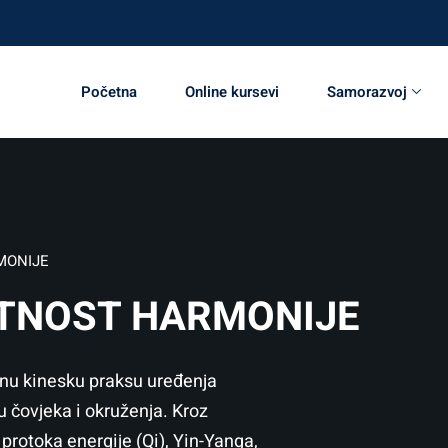
nost!
Početna
Online kursevi
Samorazvoj
MONIJE
ETNOST HARMONIJE
vnu kinesku praksu uređenja
 čovjeka i okruženja. Kroz
protoka energije (Qi), Yin-Yanga,