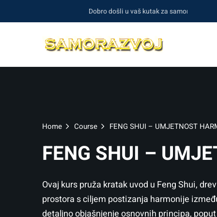
Dobro došli u vaš kutak za samorazvoj i duhov
Home
Course
FENG SHUI – UMJETNOST HAR
FENG SHUI – UMJ
Ovaj kurs pruža kratak uvod u Feng Shui, dre
prostora s ciljem postizanja harmonije između
detaljno objašnjenje osnovnih principa, poput 