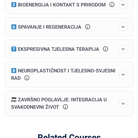
Pokret kao emocionalna i energetska terapija
BIOENERGIJA I KONTAKT S PRIRODOM
Modul 3: Disanje i regulacija
SPAVANJE I REGENERACIJA
živčanog sustava
Wim Hof, pranayama, Buteyko
EKSPRESIVNA TJELESNA TERAPIJA
Autonomna kontrola kroz dah
NEUROPLASTIČNOST I TJELESNO-SVJESNI
Modul 4: Post i svjesna prehrana
RAD
Biološki reset: post, detoks i mindful eating
ZAVRŠNO POGLAVLJE: INTEGRACIJA U
Kako hrana utječe na tvoju emocionalnu stabilnost
SVAKODNEVNI ŽIVOT
Modul 5: Somatske terapije
Related Courses