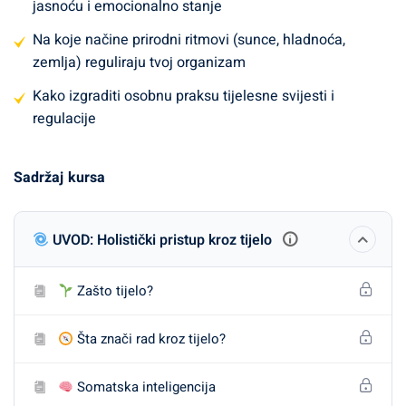
jasnoću i emocionalno stanje
O čemu je riječ?
Na koje načine prirodni ritmovi (sunce, hladnoća,
zemlja) reguliraju tvoj organizam
Kroz ovaj kurs naučit ćeš:
Kako izgraditi osobnu praksu tijelesne svijesti i
regulacije
Kako
tijelo pohranjuje stres i emocije
– i kako ih
sigurno osloboditi
Sadržaj kursa
Zašto je svjesni pokret učinkovitiji od same fizičke
aktivnosti
UVOD: Holistički pristup kroz tijelo
Kako
disanje
, prehrana i san utječu na mentalnu
jasnoću i emocionalno stanje
Zašto tijelo?
Na koje načine
prirodni ritmovi
(sunce, hladnoća,
zemlja) reguliraju tvoj organizam
Šta znači rad kroz tijelo?
Kako izgraditi osobnu praksu
tijelesne svijesti i
Somatska inteligencija
regulacije