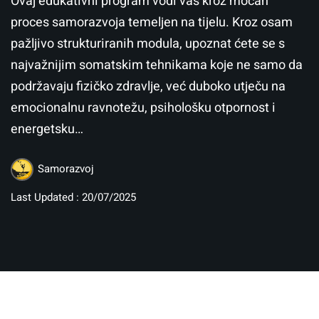
Ovaj edukativni program vodi vas kroz moćan
proces samorazvoja temeljen na tijelu. Kroz osam
pažljivo strukturiranih modula, upoznat ćete se s
najvažnijim somatskim tehnikama koje ne samo da
podržavaju fizičko zdravlje, već duboko utječu na
emocionalnu ravnotežu, psihološku otpornost i
energetsku…
Samorazvoj
Last Updated : 20/07/2025