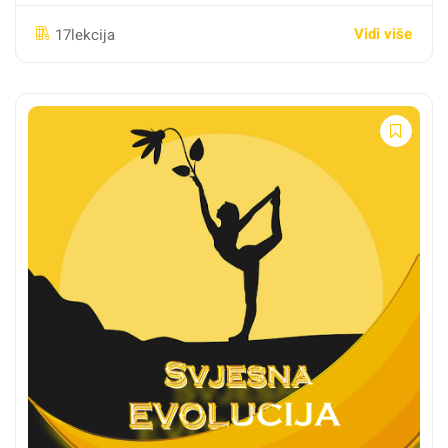
8 tjedana (modul tjedno) ili vlastitim tempom (lifetime
Vidi više
17lekcija
pristup)