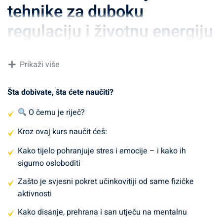
tehnike za duboku
regulaciju i životnu energiju
Opis kursa:
Prikaži više
Ovaj edukativni program vodi vas kroz moćan proces
Šta dobivate, šta ćete naučiti?
samorazvoja temeljen na tijelu. Kroz osam pažljivo
strukturiranih modula, upoznat ćete se s najvažnijim
O čemu je riječ?
somatskim tehnikama
koje ne samo da podržavaju fizičko
Kroz ovaj kurs naučit ćeš:
zdravlje, već duboko utječu na
emocionalnu ravnotežu,
psihološku otpornost i energetsku jasnoću
.
Kako tijelo pohranjuje stres i emocije – i kako ih
sigurno osloboditi
Program se temelji na znanstveno potvrđenim metodama
Zašto je svjesni pokret učinkovitiji od same fizičke
i drevnim praksama koje reguliraju živčani sustav,
aktivnosti
oslobađaju kroničnu napetost i razvijaju tjelesnu
prisutnost – temelj istinske unutarnje stabilnosti.
Kako disanje, prehrana i san utječu na mentalnu