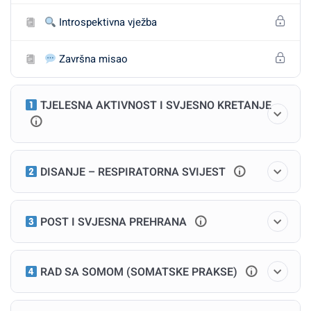
Introspektivna vježba
Najvažnije stavke kursa:
Završna misao
Modul 1: Uvod u somatski pristup
TJELESNA AKTIVNOST I SVJESNO KRETANJE
Što znači biti “prisutan u tijelu”?
Bottom-up vs. top-down metode
DISANJE – RESPIRATORNA SVIJEST
Interocepcija: kako tijelo komunicira s tobom
Modul 2: Tjelesna aktivnost i
POST I SVJESNA PREHRANA
svjesni pokret
RAD SA SOMOM (SOMATSKE PRAKSE)
Joga, funkcionalni trening, intuitivni ples