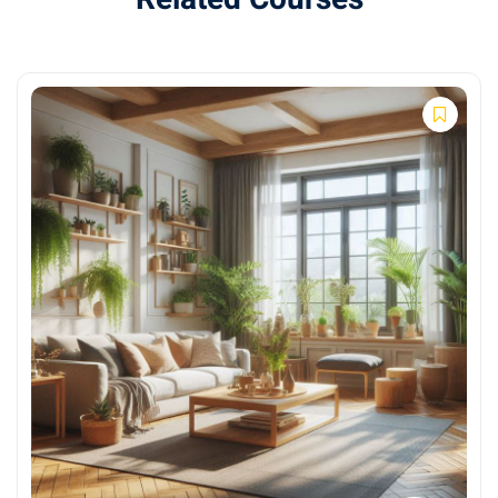
TRE®, Feldenkrais, body scan
Otpuštanje traume i kroničnih napetosti
Modul 6: Bioenergija i kontakt s
prirodom
Grounding, sun exposure, hladna voda
Cirkadijalni ritam i energetska obnova
Modul 7: Spavanje i regeneracija
Higijena sna, yoga nidra, relaksacija
Kako obnoviti tijelo i psihu noću