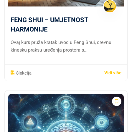
Modul 8: Ekspresivne tjelesne
terapije
FENG SHUI – UMJETNOST
Bioenergetika, Somatic Experiencing®, kontakt
HARMONIJE
improvizacija
Ovaj kurs pruža kratak uvod u Feng Shui, drevnu
Emocionalno oslobađanje kroz pokret i kontakt
kinesku praksu uređenja prostora s...
Za koga je ovaj kurs?
Vidi više
8lekcija
Za tebe ako:
Osjećaš da si “previše u glavi”, a “odvojen od tijela”
Tražiš načine za smanjenje stresa, napetosti i
unutarnjih blokada