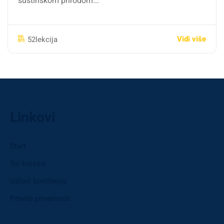
suštinskom prirodom...
Vidi više
52lekcija
Linkovi
Start
Svi kursevi
Uslovi korištenja
Pravila privatnosti