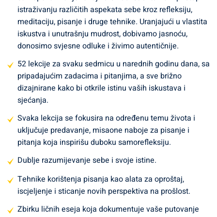
istinski rast i ispunjenje mogu se postići samo kroz
istraživanju različitih aspekata sebe kroz refleksiju,
spoznaju vlastitih misli, osjećaja, snaga i slabosti.
Zašto je
meditaciju, pisanje i druge tehnike. Uranjajući u vlastita
važno otkriti svoje pravo Ja:
Otkrivanje vlastitog pravog Ja
iskustva i unutrašnju mudrost, dobivamo jasnoću,
ključno je za postizanje autentičnosti, unutarnjeg mira i
donosimo svjesne odluke i živimo autentičnije.
životne svrhe. Kroz proces introspekcije, oslobađamo se
vanjskih očekivanja i društvenih normi te stvaramo prostor
52 lekcije za svaku sedmicu u narednih godinu dana, sa
za istinsko samoizražavanje. Pronalaženje vlastite istine
pripadajućim zadacima i pitanjima, a sve brižno
pomaže nam da živimo u skladu s našim vrijednostima i
dizajnirane kako bi otkrile istinu vaših iskustava i
strastima, što rezultira dubljim osjećajem ispunjenja i
sjećanja.
sreće.
Kako ova pitanja i zadaci mogu pomoći:
Pitanja i
Svaka lekcija se fokusira na određenu temu života i
zadaci postavljeni u ovom programu introspekcije pružaju
uključuje predavanje, misaone naboje za pisanje i
strukturu i smjernice za istraživanje različitih aspekata
pitanja koja inspirišu duboku samorefleksiju.
sebe. Kroz refleksiju, meditaciju, pisanje i druge tehnike,
pozvani smo da dublje zaronimo u svoju svijest i otkrijemo
Dublje razumijevanje sebe i svoje istine.
skrivene dijelove našeg bića. Ovi alati pomažu nam da
Tehnike korištenja pisanja kao alata za oproštaj,
osvijestimo svoje obrasce razmišljanja, emocionalne
iscjeljenje i sticanje novih perspektiva na prošlost.
reakcije i životne ciljeve, omogućavajući nam da
donosimo svjesnije i autentičnije odluke.
Inspirativni citati:
Zbirku ličnih eseja koja dokumentuje vaše putovanje