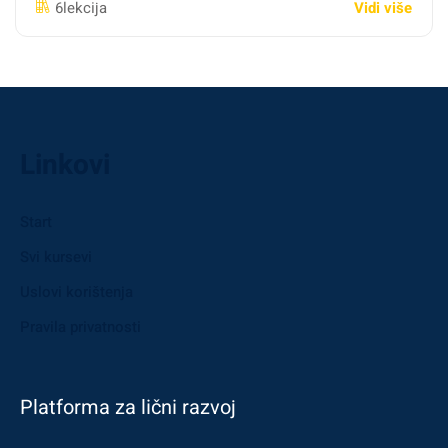
Vidi više
6lekcija
Linkovi
Start
Svi kursevi
Uslovi korištenja
Pravila privatnosti
Platforma za lični razvoj