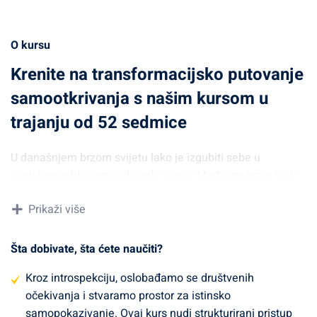
O kursu
Krenite na transformacijsko putovanje
samootkrivanja s našim kursom u
trajanju od 52 sedmice
U današnjem brzom svijetu lako je izgubiti sebe u
vanjskim zahtjevima i distrakcijama. Međutim, pravi rast i
ispunjenje dolaze iz dubokog uranjanja u naše misli,
Prikaži više
osjećaje, snage i slabosti.
Putovanje introspekcije
predstavlja duboki i važan proces istraživanja unutarnjeg
svijeta i otkrivanja vlastitog pravog Ja. U današnjem
Šta dobivate, šta ćete naučiti?
užurbanom svijetu, često smo zarobljeni u vrtlogu vanjskih
Kroz introspekciju, oslobađamo se društvenih
zahtjeva, briga i distrakcija, zanemarujući pritom unutarnji
očekivanja i stvaramo prostor za istinsko
glas i potrebu za dubljim razumijevanjem sebe. Međutim,
samopokazivanje. Ovaj kurs nudi strukturirani pristup