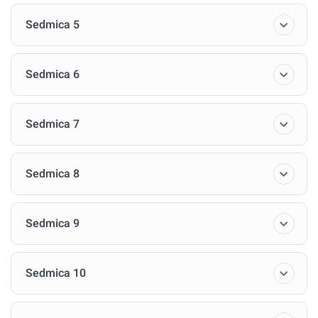
Ovo putovanje, iako može biti izazovno, obećava duboke
Sedmica 5
nagrade i oslobađanje potencijala koji već leže u nama.
Pa krenimo.
Sedmica 6
Dobro došli u središte sebe!
Sedmica 7
Sedmica 8
Sedmica 9
Sedmica 10