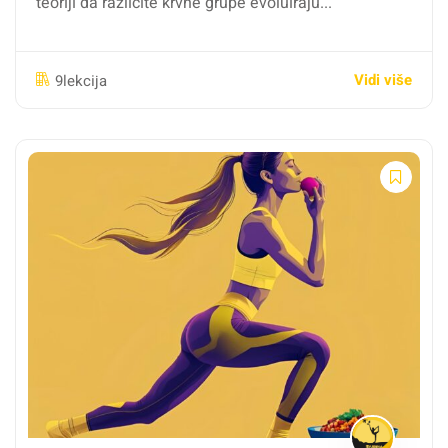
teoriji da različite krvne grupe evoluiraju...
Vidi više
9lekcija