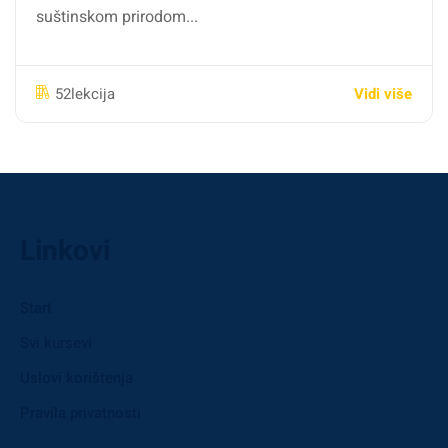
suštinskom prirodom...
Vidi više
52lekcija
Linkovi
Start
Svi kursevi
Uslovi korištenja
Pravila privatnosti