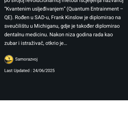
po svojoj revolucionarnoj metodi iscjeljenja nazvanoj
“Kvantenim usljeđivanjem” (Quantum Entrainment –
QE). Rođen u SAD-u, Frank Kinslow je diplomirao na
sveučilištu u Michiganu, gdje je također diplomirao
dentalnu medicinu. Nakon niza godina rada kao
zubar i istraživač, otkrio je…
Samorazvoj
Last Updated : 24/06/2025