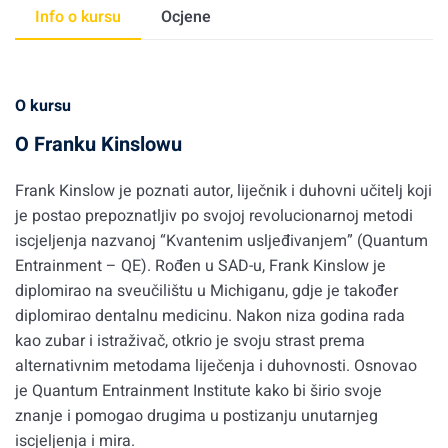
Info o kursu
Ocjene
O kursu
O Franku Kinslowu
Frank Kinslow je poznati autor, liječnik i duhovni učitelj koji
je postao prepoznatljiv po svojoj revolucionarnoj metodi
iscjeljenja nazvanoj “Kvantenim usljeđivanjem” (Quantum
Entrainment – QE). Rođen u SAD-u, Frank Kinslow je
diplomirao na sveučilištu u Michiganu, gdje je također
diplomirao dentalnu medicinu. Nakon niza godina rada
kao zubar i istraživač, otkrio je svoju strast prema
alternativnim metodama liječenja i duhovnosti. Osnovao
je Quantum Entrainment Institute kako bi širio svoje
znanje i pomogao drugima u postizanju unutarnjeg
iscjeljenja i mira.