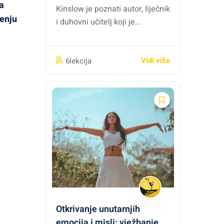
a
Kinslow je poznati autor, liječnik
jenju
i duhovni učitelj koji je...
Vidi više
6lekcija
Otkrivanje unutarnjih
emocija i misli: vježbanje