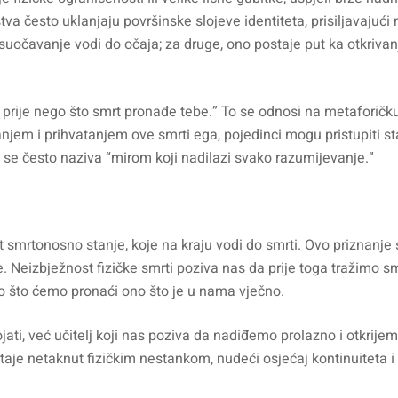
stva često uklanjaju površinske slojeve identiteta, prisiljavajući 
uočavanje vodi do očaja; za druge, ono postaje put ka otkrivan
 prije nego što smrt pronađe tebe.” To se odnosi na metaforičk
jem i prihvatanjem ove smrti ega, pojedinci mogu pristupiti st
je se često naziva “mirom koji nadilazi svako razumijevanje.”
 smrtonosno stanje, koje na kraju vodi do smrti. Ovo priznanje 
. Neizbježnost fizičke smrti poziva nas da prije toga tražimo s
ako što ćemo pronaći ono što je u nama vječno.
ati, već učitelj koji nas poziva da nadiđemo prolazno i otkrije
ostaje netaknut fizičkim nestankom, nudeći osjećaj kontinuiteta i