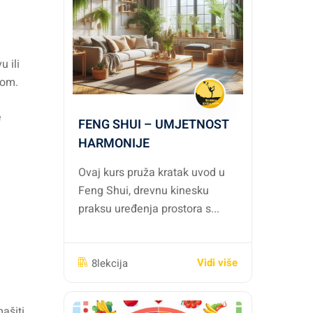
 ili
som.
e
FENG SHUI – UMJETNOST
HARMONIJE
Ovaj kurs pruža kratak uvod u
Feng Shui, drevnu kinesku
praksu uređenja prostora s...
Vidi više
8lekcija
mašiti