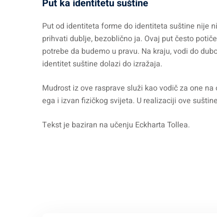
Put ka identitetu suštine
Put od identiteta forme do identiteta suštine nije n
prihvati dublje, bezoblično ja. Ovaj put često poti
potrebe da budemo u pravu. Na kraju, vodi do dubok
identitet suštine dolazi do izražaja.
Mudrost iz ove rasprave služi kao vodič za one na 
ega i izvan fizičkog svijeta. U realizaciji ove sušti
Tekst je baziran na učenju Eckharta Tollea.