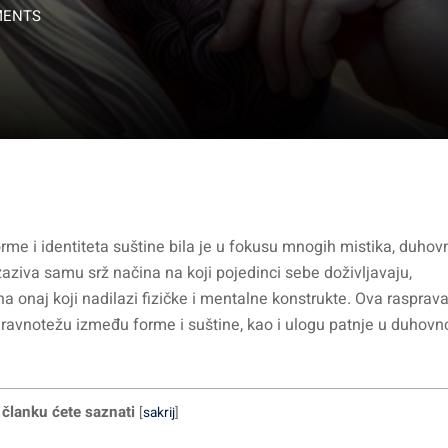
MENTS
rme i identiteta suštine bila je u fokusu mnogih mistika, duhov
g izaziva samu srž načina na koji pojedinci sebe doživljavaju,
na onaj koji nadilazi fizičke i mentalne konstrukte. Ova rasprav
nu ravnotežu između forme i suštine, kao i ulogu patnje u duhov
članku ćete saznati
[
sakrij
]