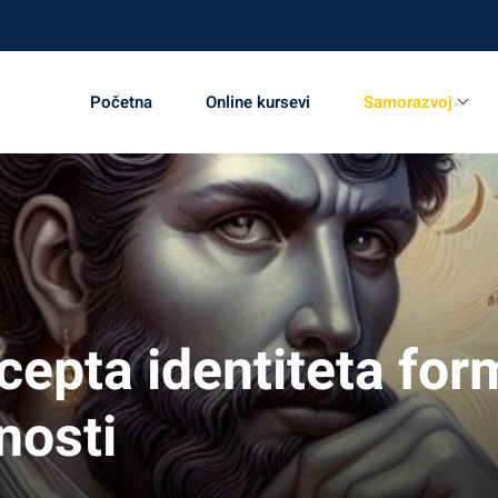
t!
Početna
Online kursevi
Samorazvoj
cepta identiteta form
nosti