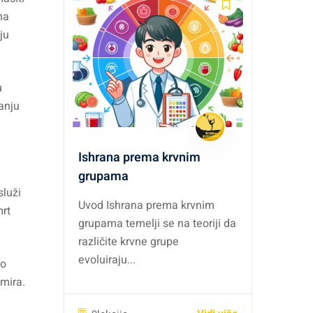
na
ju
u
anju
Ishrana prema krvnim
grupama
služi
Uvod Ishrana prema krvnim
mrt
grupama temelji se na teoriji da
različite krvne grupe
evoluiraju...
mo
 mira.