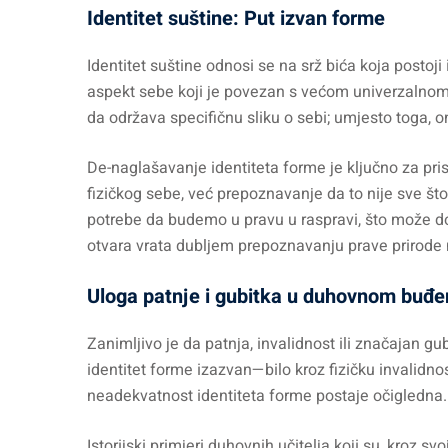
Identitet suštine: Put izvan forme
Identitet suštine odnosi se na srž bića koja postoji 
aspekt sebe koji je povezan s većom univerzalnom s
da održava specifičnu sliku o sebi; umjesto toga, 
De-naglašavanje identiteta forme je ključno za pris
fizičkog sebe, već prepoznavanje da to nije sve š
potrebe da budemo u pravu u raspravi, što može d
otvara vrata dubljem prepoznavanju prave prirode 
Uloga patnje i gubitka u duhovnom buđe
Zanimljivo je da patnja, invalidnost ili značajan gu
identitet forme izazvan—bilo kroz fizičku invalidno
neadekvatnost identiteta forme postaje očigledna. 
Istorijski primjeri duhovnih učitelja koji su, kroz sv