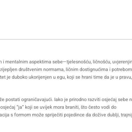
kim i mentalnim aspektima sebe—tjelesnošću, ličnošću, uvjerenji
tkrijepljen društvenim normama, ličnim dostignućima i potrebom
itet je duboko ukorijenjen u egu, koji se hrani time da je u pravu
 postati ograničavajući. Iako je prirodno razviti osjećaj sebe 
osjećaj “ja” koji se uvijek mora braniti, što često vodi do
cija s formom može spriječiti pojedince da dožive dublji, trajnij