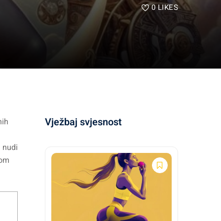
0
LIKES
Vježbaj svjesnost
nih
a nudi
nom