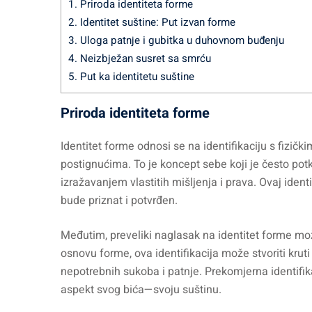
1.
Priroda identiteta forme
2.
Identitet suštine: Put izvan forme
3.
Uloga patnje i gubitka u duhovnom buđenju
4.
Neizbježan susret sa smrću
5.
Put ka identitetu suštine
Priroda identiteta forme
Identitet forme odnosi se na identifikaciju s fizič
postignućima. To je koncept sebe koji je često po
izražavanjem vlastitih mišljenja i prava. Ovaj ident
bude priznat i potvrđen.
Međutim, preveliki naglasak na identitet forme može
osnovu forme, ova identifikacija može stvoriti kruti 
nepotrebnih sukoba i patnje. Prekomjerna identifika
aspekt svog bića—svoju suštinu.