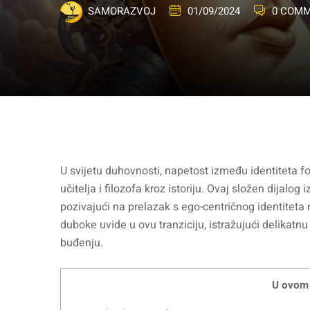
01/09/2024
0 COM
SAMORAZVOJ
U svijetu duhovnosti, napetost između identiteta fo
učitelja i filozofa kroz istoriju. Ovaj složen dijalo
pozivajući na prelazak s ego-centričnog identiteta 
duboke uvide u ovu tranziciju, istražujući delikat
buđenju.
U ovom 