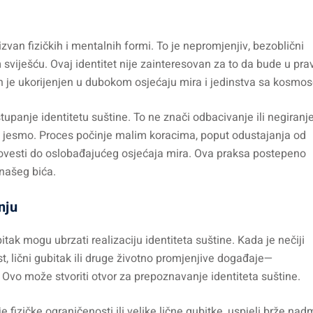
izvan fizičkih i mentalnih formi. To je nepromjenjiv, bezoblični
viješću. Ovaj identitet nije zainteresovan za to da bude u pravu
on je ukorijenjen u dubokom osjećaju mira i jedinstva sa kosmo
tupanje identitetu suštine. To ne znači odbacivanje ili negiranj
to jesmo. Proces počinje malim koracima, poput odustajanja od
ovesti do oslobađajućeg osjećaja mira. Ova praksa postepeno
našeg bića.
nju
bitak mogu ubrzati realizaciju identiteta suštine. Kada je nečiji
st, lični gubitak ili druge životno promjenjive događaje—
Ovo može stvoriti otvor za prepoznavanje identiteta suštine.
oje fizičke ograničenosti ili velike lične gubitke, uspjeli brže nad