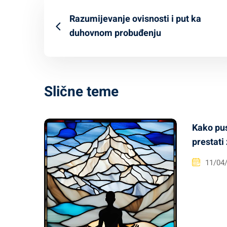
Razumijevanje ovisnosti i put ka
duhovnom probuđenju
Slične teme
Kako pust
prestati
11/04