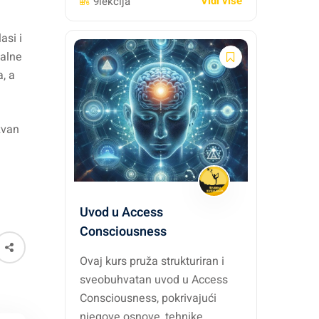
Vidi više
9lekcija
asi i
talne
, a
zvan
Uvod u Access
Consciousness
Ovaj kurs pruža strukturiran i
sveobuhvatan uvod u Access
Consciousness, pokrivajući
njegove osnove, tehnike,...