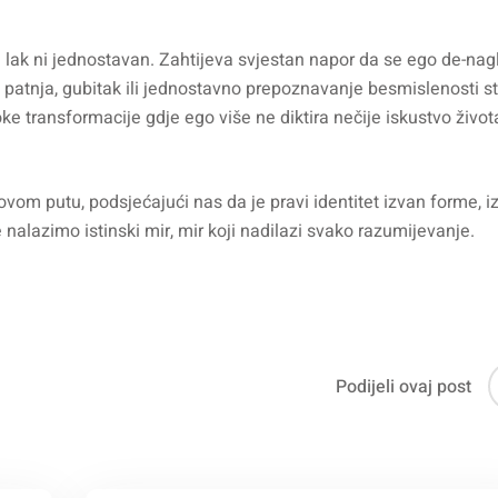
i lak ni jednostavan. Zahtijeva svjestan napor da se ego de-nagl
če patnja, gubitak ili jednostavno prepoznavanje besmislenosti s
e transformacije gdje ego više ne diktira nečije iskustvo života
ovom putu, podsjećajući nas da je pravi identitet izvan forme, i
ne nalazimo istinski mir, mir koji nadilazi svako razumijevanje.
Podijeli ovaj post