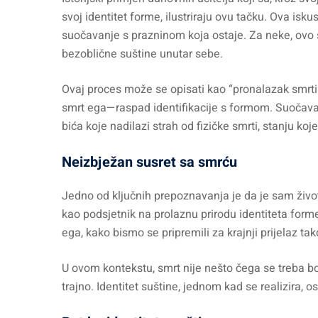
svoj identitet forme, ilustriraju ovu tačku. Ova isku
suočavanje s prazninom koja ostaje. Za neke, ovo s
bezoblične suštine unutar sebe.
Ovaj proces može se opisati kao “pronalazak smrti
smrt ega—raspad identifikacije s formom. Suočavan
bića koje nadilazi strah od fizičke smrti, stanju ko
Neizbježan susret sa smrću
Jedno od ključnih prepoznavanja je da je sam život
kao podsjetnik na prolaznu prirodu identiteta forme
ega, kako bismo se pripremili za krajnji prijelaz t
U ovom kontekstu, smrt nije nešto čega se treba boj
trajno. Identitet suštine, jednom kad se realizira, 