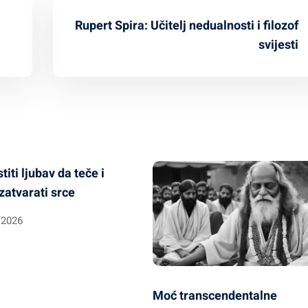
Rupert Spira: Učitelj nedualnosti i filozof
svijesti
iti ljubav da teče i
 zatvarati srce
/2026
Moć transcendentalne