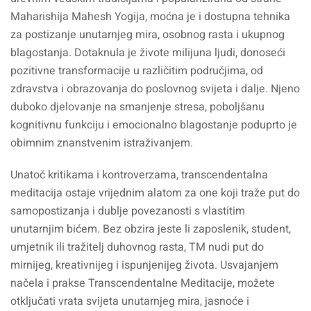
Maharishija Mahesh Yogija, moćna je i dostupna tehnika
za postizanje unutarnjeg mira, osobnog rasta i ukupnog
blagostanja. Dotaknula je živote milijuna ljudi, donoseći
pozitivne transformacije u različitim područjima, od
zdravstva i obrazovanja do poslovnog svijeta i dalje. Njeno
duboko djelovanje na smanjenje stresa, poboljšanu
kognitivnu funkciju i emocionalno blagostanje poduprto je
obimnim znanstvenim istraživanjem.
Unatoč kritikama i kontroverzama, transcendentalna
meditacija ostaje vrijednim alatom za one koji traže put do
samopostizanja i dublje povezanosti s vlastitim
unutarnjim bićem. Bez obzira jeste li zaposlenik, student,
umjetnik ili tražitelj duhovnog rasta, TM nudi put do
mirnijeg, kreativnijeg i ispunjenijeg života. Usvajanjem
načela i prakse Transcendentalne Meditacije, možete
otključati vrata svijeta unutarnjeg mira, jasnoće i