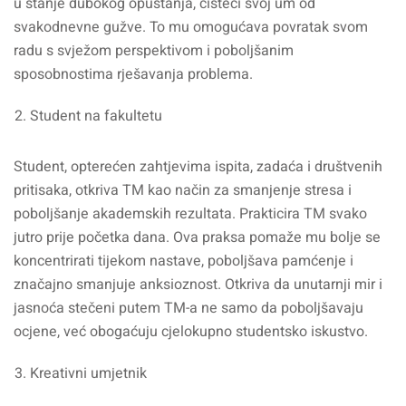
u stanje dubokog opuštanja, čisteći svoj um od
svakodnevne gužve. To mu omogućava povratak svom
radu s svježom perspektivom i poboljšanim
sposobnostima rješavanja problema.
Student na fakultetu
Student, opterećen zahtjevima ispita, zadaća i društvenih
pritisaka, otkriva TM kao način za smanjenje stresa i
poboljšanje akademskih rezultata. Prakticira TM svako
jutro prije početka dana. Ova praksa pomaže mu bolje se
koncentrirati tijekom nastave, poboljšava pamćenje i
značajno smanjuje anksioznost. Otkriva da unutarnji mir i
jasnoća stečeni putem TM-a ne samo da poboljšavaju
ocjene, već obogaćuju cjelokupno studentsko iskustvo.
Kreativni umjetnik