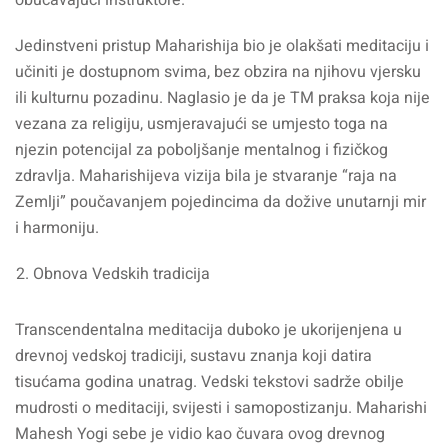
obučavajući instruktore.
Jedinstveni pristup Maharishija bio je olakšati meditaciju i
učiniti je dostupnom svima, bez obzira na njihovu vjersku
ili kulturnu pozadinu. Naglasio je da je TM praksa koja nije
vezana za religiju, usmjeravajući se umjesto toga na
njezin potencijal za poboljšanje mentalnog i fizičkog
zdravlja. Maharishijeva vizija bila je stvaranje “raja na
Zemlji” poučavanjem pojedincima da dožive unutarnji mir
i harmoniju.
Obnova Vedskih tradicija
Transcendentalna meditacija duboko je ukorijenjena u
drevnoj vedskoj tradiciji, sustavu znanja koji datira
tisućama godina unatrag. Vedski tekstovi sadrže obilje
mudrosti o meditaciji, svijesti i samopostizanju. Maharishi
Mahesh Yogi sebe je vidio kao čuvara ovog drevnog