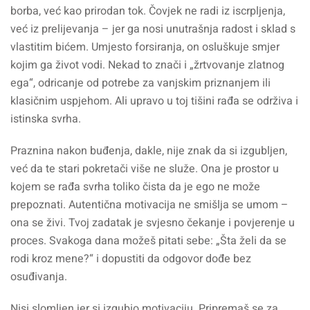
borba, već kao prirodan tok. Čovjek ne radi iz iscrpljenja,
već iz prelijevanja – jer ga nosi unutrašnja radost i sklad s
vlastitim bićem. Umjesto forsiranja, on osluškuje smjer
kojim ga život vodi. Nekad to znači i „žrtvovanje zlatnog
ega“, odricanje od potrebe za vanjskim priznanjem ili
klasičnim uspjehom. Ali upravo u toj tišini rađa se održiva i
istinska svrha.
Praznina nakon buđenja, dakle, nije znak da si izgubljen,
već da te stari pokretači više ne služe. Ona je prostor u
kojem se rađa svrha toliko čista da je ego ne može
prepoznati. Autentična motivacija ne smišlja se umom –
ona se živi. Tvoj zadatak je svjesno čekanje i povjerenje u
proces. Svakoga dana možeš pitati sebe: „Šta želi da se
rodi kroz mene?“ i dopustiti da odgovor dođe bez
osuđivanja.
Nisi slomljen jer si izgubio motivaciju. Pripremaš se za