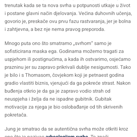
trenutak kada se ta nova svrha u potpunosti utkaje u život
i postane glavni način djelovanja. Većina duhovnih učenja,
govorio je, preskače ovu prvu fazu rastvaranja, jer je bolna
i zahtjevna, a bez nje nema pravog preporoda.
Mnogo puta ono što smatramo „svrhom“ samo je
sofisticirana maska ega. Godinama možemo tragati za
uspjehom ili postignućima, a kada ih ostvarimo, osjećamo
prazninu jer su zapravo prikrivali dublje nesigurnosti. Tako
je bilo i s Thomasom, čovjekom koji je petnaest godina
gradio vlastiti biznis, vjerujući da ga pokreće strast. Nakon
buđenja otkrio je da ga je zapravo vodio strah od
neuspjeha i želja da ne ispadne gubitnik. Gubitak
motivacije za njega je bio oslobađanje od tih skrivenih
pokretača.
Jung je smatrao da se autentična svrha može otkriti kroz