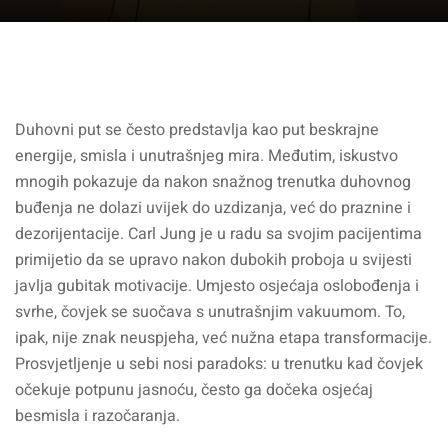
Duhovni put se često predstavlja kao put beskrajne
energije, smisla i unutrašnjeg mira. Međutim, iskustvo
mnogih pokazuje da nakon snažnog trenutka duhovnog
buđenja ne dolazi uvijek do uzdizanja, već do praznine i
dezorijentacije. Carl Jung je u radu sa svojim pacijentima
primijetio da se upravo nakon dubokih proboja u svijesti
javlja gubitak motivacije. Umjesto osjećaja oslobođenja i
svrhe, čovjek se suočava s unutrašnjim vakuumom. To,
ipak, nije znak neuspjeha, već nužna etapa transformacije.
Prosvjetljenje u sebi nosi paradoks: u trenutku kad čovjek
očekuje potpunu jasnoću, često ga dočeka osjećaj
besmisla i razočaranja.