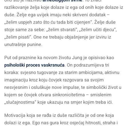
ono što je nazivao
arheologijom svrhe
. To znači
razlikovanje želja koje dolaze iz ega od onih koje dolaze iz
duše. Želje ega uvijek imaju neki skriveni dodatak –
„želim uspjeh zato što ću tada biti cijenjen“. Želje duše
stoje same za sebe: „želim stvarati“, „želim učiti djecu“,
„želim pisati“. One ne trebaju objašnjenje jer izviru iz
unutrašnje punine.
Put od praznine ka novom životu Jung je opisivao kao
psihološki proces vaskrsnuća
. On podrazumijeva tri
koraka: svjesno tugovanje za starim ambicijama, aktivnu
imaginaciju kroz koju čovjek razgovara sa svojim
nesvjesnim i osluškuje nove impulse, te simbolički život u
kojem se čovjek otvara sinkronicitetima – smislenim
„slučajnostima“ koje ukazuju na smjer kojim treba ići.
Motivacija koja se rađa iz duše različita je od one koja
dolazi iz ega. Ego nas gura kroz osjećaj hitnosti, straha i