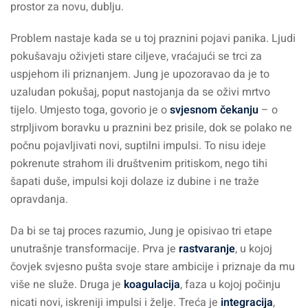
prostor za novu, dublju.
Problem nastaje kada se u toj praznini pojavi panika. Ljudi
pokušavaju oživjeti stare ciljeve, vraćajući se trci za
uspjehom ili priznanjem. Jung je upozoravao da je to
uzaludan pokušaj, poput nastojanja da se oživi mrtvo
tijelo. Umjesto toga, govorio je o
svjesnom čekanju
– o
strpljivom boravku u praznini bez prisile, dok se polako ne
počnu pojavljivati novi, suptilni impulsi. To nisu ideje
pokrenute strahom ili društvenim pritiskom, nego tihi
šapati duše, impulsi koji dolaze iz dubine i ne traže
opravdanja.
Da bi se taj proces razumio, Jung je opisivao tri etape
unutrašnje transformacije. Prva je
rastvaranje
, u kojoj
čovjek svjesno pušta svoje stare ambicije i priznaje da mu
više ne služe. Druga je
koagulacija
, faza u kojoj počinju
nicati novi, iskreniji impulsi i želje. Treća je
integracija
,