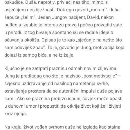
oskudice. Duša, naprotiv, privlači nas tiho, mirno, s
osjećajem neizbježnosti. Dok ego govori „moram“, duša
šapuće „želim“. Jedan Jungov pacijent, David, nakon
buđenja izgubio je interes za pravo i počeo provoditi sate
u prirodi. Iz tog bivanja spontano su se rađale ideje o
očuvanju okoliša. Opisao je to kao „sjećanje na nešto što
sam oduvijek znao“. To je, govorio je Jung, motivacija koja
dolazi iz samog bića, a ne iz želje.
Ključno je ne zatrpati prazninu odmah novim ciljevima.
Jung je predlagao ono što je nazivao „post motivacije“ –
svjesno uzdržavanje od nasilnog nametanja svrhe,
ostavljanje prostora da se autentični impulsi duše pojave
sami. Ako se praznina prebrzo ispuni, čovjek može upasti
u duhovni umor i propustiti da otkrije život koji želi živjeti
kroz njega.
Na kraju, život vođen svrhom duše ne izgleda kao stalna