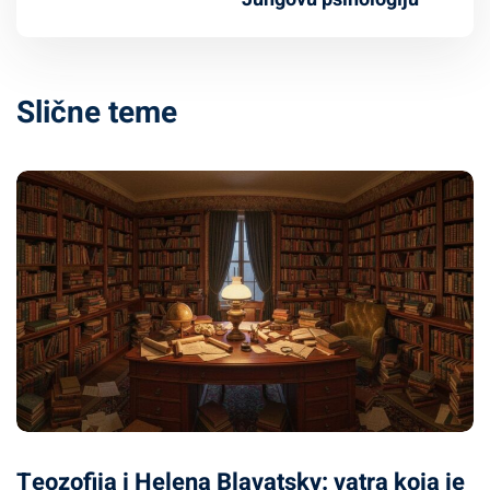
Slične teme
Teozofija i Helena Blavatsky: vatra koja je