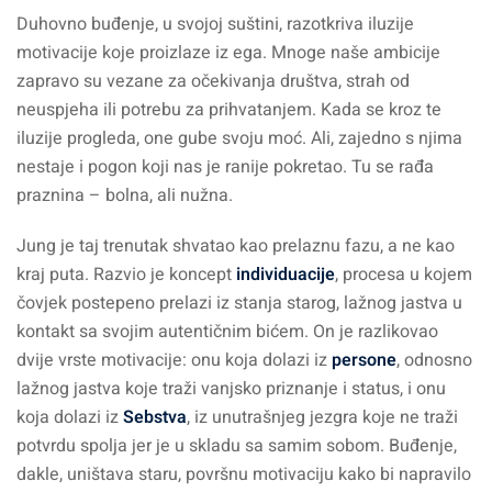
Duhovno buđenje, u svojoj suštini, razotkriva iluzije
motivacije koje proizlaze iz ega. Mnoge naše ambicije
zapravo su vezane za očekivanja društva, strah od
neuspjeha ili potrebu za prihvatanjem. Kada se kroz te
iluzije progleda, one gube svoju moć. Ali, zajedno s njima
nestaje i pogon koji nas je ranije pokretao. Tu se rađa
praznina – bolna, ali nužna.
Jung je taj trenutak shvatao kao prelaznu fazu, a ne kao
kraj puta. Razvio je koncept
individuacije
, procesa u kojem
čovjek postepeno prelazi iz stanja starog, lažnog jastva u
kontakt sa svojim autentičnim bićem. On je razlikovao
dvije vrste motivacije: onu koja dolazi iz
persone
, odnosno
lažnog jastva koje traži vanjsko priznanje i status, i onu
koja dolazi iz
Sebstva
, iz unutrašnjeg jezgra koje ne traži
potvrdu spolja jer je u skladu sa samim sobom. Buđenje,
dakle, uništava staru, površnu motivaciju kako bi napravilo