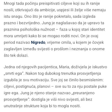
Mnogi tada počinju preispitivati ciljeve koji su ih ranije
nosili, otkrivajući da ambicije, uspjesi ili želje više nemaju
istu snagu. Ono što je ranije pokretalo, sada izgleda
prazno i bezvrijedno. Jung je naglašavao da je upravo ta
praznina psihološka nužnost – faza u kojoj stari identitet
mora umrijeti kako bi se mogao roditi novi. On je ovaj
period nazivao
Nigredo
, vrijeme crnila, u kojem je čovjek
zaglavljen između svijesti o prošlom i neznanja o onome
što tek dolazi.
Jedna od njegovih pacijentica, Maria, doživjela je iskustvo
„smrti ega“. Nakon tog dubokog trenutka prosvjetljenja
izgubila je svu motivaciju. Sve joj se činilo besmislenim:
ciljevi, postignuća, planovi – sve su to za nju postale puke
igre ega. Jung je njeno stanje nazvao „preuranjeno
prosvjetljenje“: dostigla je viši nivo svijesti, ali bez
unutrašnje strukture koja bi to mogla nositi.