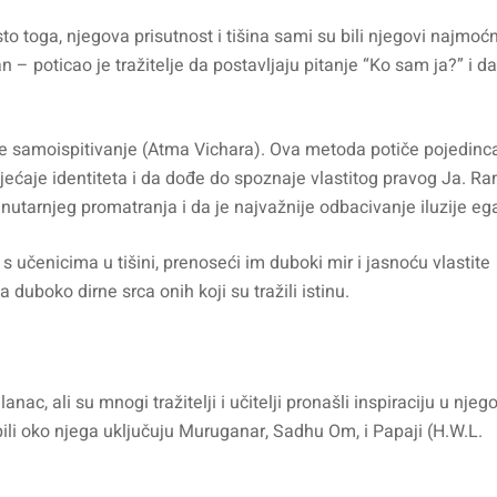
oga, njegova prisutnost i tišina sami su bili njegovi najmoćni
an – poticao je tražitelje da postavljaju pitanje “Ko sam ja?” i d
 je samoispitivanje (Atma Vichara). Ova metoda potiče pojedinc
osjećaje identiteta i da dođe do spoznaje vlastitog pravog Ja. 
nutarnjeg promatranja i da je najvažnije odbacivanje iluzije eg
o s učenicima u tišini, prenoseći im duboki mir i jasnoću vlastite
 duboko dirne srca onih koji su tražili istinu.
c, ali su mnogi tražitelji i učitelji pronašli inspiraciju u njeg
ili oko njega uključuju Muruganar, Sadhu Om, i Papaji (H.W.L.