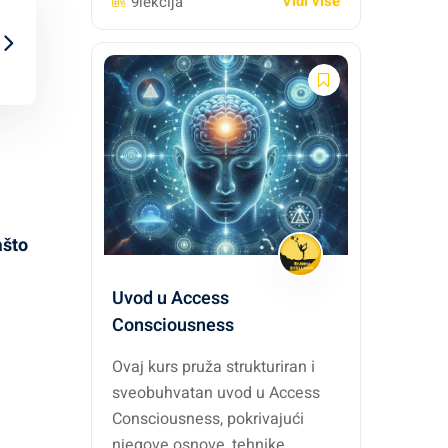
Vidi više
9lekcija
ašto
Uvod u Access
Consciousness
Ovaj kurs pruža strukturiran i
sveobuhvatan uvod u Access
Consciousness, pokrivajući
njegove osnove, tehnike,...