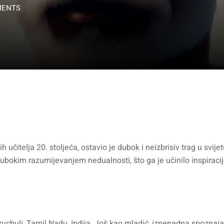
MENTS
čitelja 20. stoljeća, ostavio je dubok i neizbrisiv trag u svije
 dubokim razumijevanjem nedualnosti, što ga je učinilo inspirac
uchuli, Tamil Nadu, Indija. Još kao mladić, iznenadna spoznaja