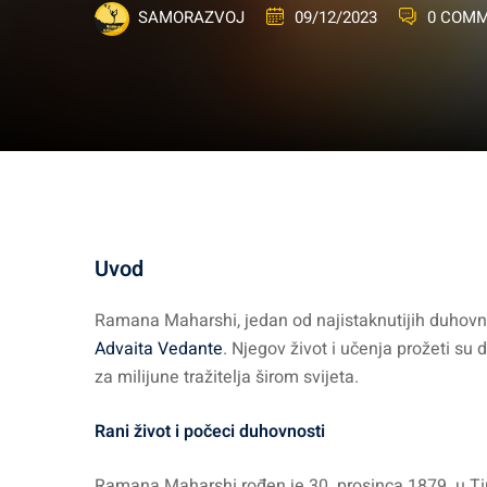
09/12/2023
0 COM
SAMORAZVOJ
Uvod
Ramana Maharshi, jedan od najistaknutijih duhovnih u
Advaita Vedante
. Njegov život i učenja prožeti su
za milijune tražitelja širom svijeta.
Rani život i počeci duhovnosti
Ramana Maharshi rođen je 30. prosinca 1879. u Tir