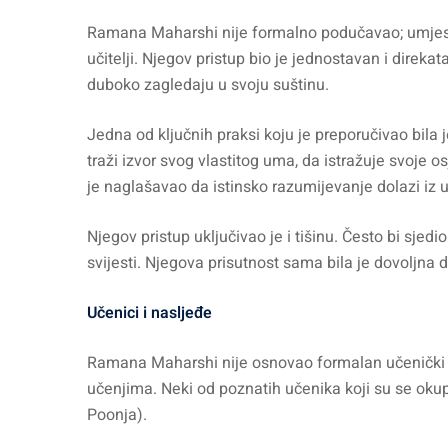
Ramana Maharshi nije formalno podučavao; umjesto t
učitelji. Njegov pristup bio je jednostavan i direkat
duboko zagledaju u svoju suštinu.
Jedna od ključnih praksi koju je preporučivao bila
traži izvor svog vlastitog uma, da istražuje svoje 
je naglašavao da istinsko razumijevanje dolazi iz u
Njegov pristup uključivao je i tišinu. Često bi sjedi
svijesti. Njegova prisutnost sama bila je dovoljna da
Učenici i nasljeđe
Ramana Maharshi nije osnovao formalan učenički lana
učenjima. Neki od poznatih učenika koji su se okup
Poonja).