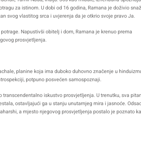
potragu za istinom. U dobi od 16 godina, Ramana je doživio sna
n svog vlastitog srca i uvjerenja da je otkrio svoje pravo Ja.
 potrage. Napustivši obitelj i dom, Ramana je krenuo prema
egovog prosvjetljenja.
achale, planine koja ima duboko duhovno značenje u hinduizm
 introspekciji, potpuno posvećen samospoznaji.
 transcendentalno iskustvo prosvjetljenja. U trenutku, sva pita
nestala, ostavljajući ga u stanju unutarnjeg mira i jasnoće. Odsa
harshi, a mjesto njegovog prosvjetljenja postalo je poznato k