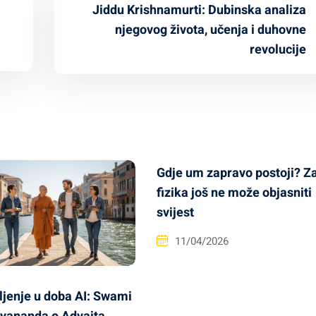
Jiddu Krishnamurti: Dubinska analiza
njegovog života, učenja i duhovne
revolucije
Gdje um zapravo postoji? Z
fizika još ne može objasniti
svijest
11/04/2026
ljenje u doba AI: Swami