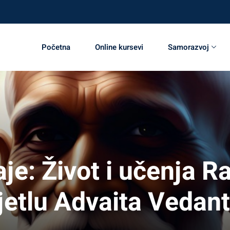
st!
Početna
Online kursevi
Samorazvoj
e: Život i učenja 
jetlu Advaita Vedan