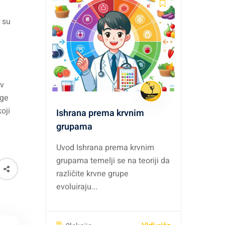
r su
ov
oge
oji
Ishrana prema krvnim
grupama
Uvod Ishrana prema krvnim
grupama temelji se na teoriji da
različite krvne grupe
evoluiraju...