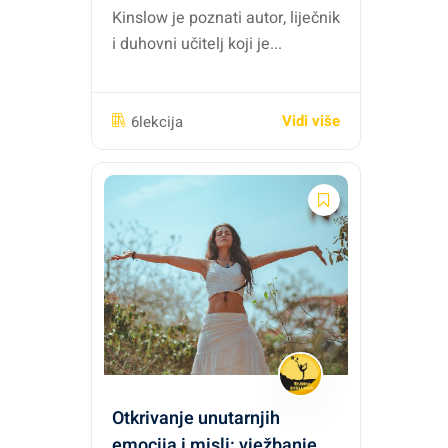
Kinslow je poznati autor, liječnik
i duhovni učitelj koji je...
Vidi više
6lekcija
Otkrivanje unutarnjih
emocija i misli: vježbanje