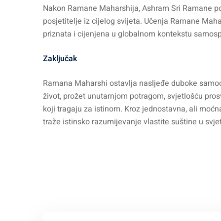
Nakon Ramane Maharshija, Ashram Sri Ramane post
posjetitelje iz cijelog svijeta. Učenja Ramane Maha
priznata i cijenjena u globalnom kontekstu samos
Zaključak
Ramana Maharshi ostavlja nasljeđe duboke samoos
život, prožet unutarnjom potragom, svjetlošću pro
koji tragaju za istinom. Kroz jednostavna, ali moć
traže istinsko razumijevanje vlastite suštine u svj