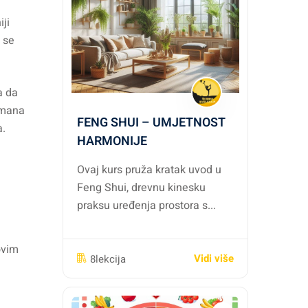
ji
a se
a da
Ramana
FENG SHUI – UMJETNOST
a.
HARMONIJE
Ovaj kurs pruža kratak uvod u
Feng Shui, drevnu kinesku
praksu uređenja prostora s...
ovim
Vidi više
8lekcija