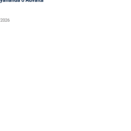
iyananda o Advaita
/2026