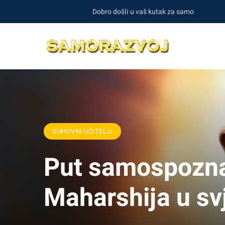
Dobro došli u vaš kutak za samorazvoj i duhovno
DUHOVNI UČITELJI
Put samospoznaj
Maharshija u sv