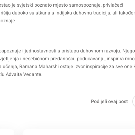
ao je svjetski poznato mjesto samospoznaje, privlačeći
rišija duboko su utkana u indijsku duhovnu tradiciju, ali takođe
poznaje.
poznaje i jednostavnosti u pristupu duhovnom razvoju. Njeg
svjetljenja i nesebičnom predanošću podučavanju, inspirira mn
na učenja, Ramana Maharshi ostaje izvor inspiracije za sve one k
etlu Advaita Vedante.
Podijeli ovaj post