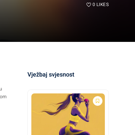
0
LIKES
Vježbaj svjesnost
tu
ijom