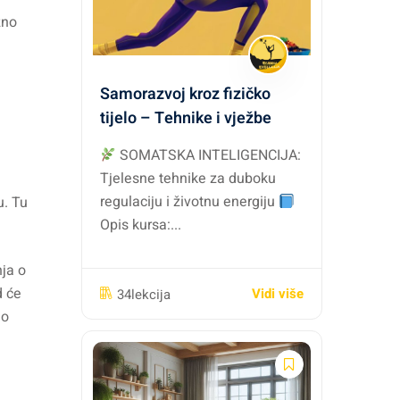
žno
Samorazvoj kroz fizičko
tijelo – Tehnike i vježbe
SOMATSKA INTELIGENCIJA:
Tjelesne tehnike za duboku
regulaciju i životnu energiju
u. Tu
Opis kursa:...
nja o
d će
Vidi više
34lekcija
ao