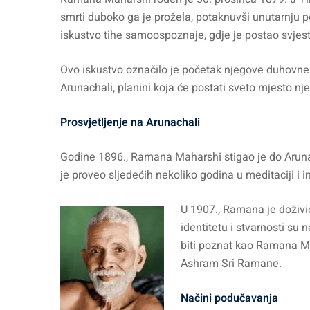
smrti duboko ga je prožela, potaknuvši unutarnju 
iskustvo tihe samoospoznaje, gdje je postao svjesta
Ovo iskustvo označilo je početak njegove duhovne
Arunachali, planini koja će postati sveto mjesto nj
Prosvjetljenje na Arunachali
Godine 1896., Ramana Maharshi stigao je do Arun
je proveo sljedećih nekoliko godina u meditaciji i
U 1907., Ramana je doživio
identitetu i stvarnosti su 
biti poznat kao Ramana Ma
Ashram Sri Ramane.
Načini podučavanja